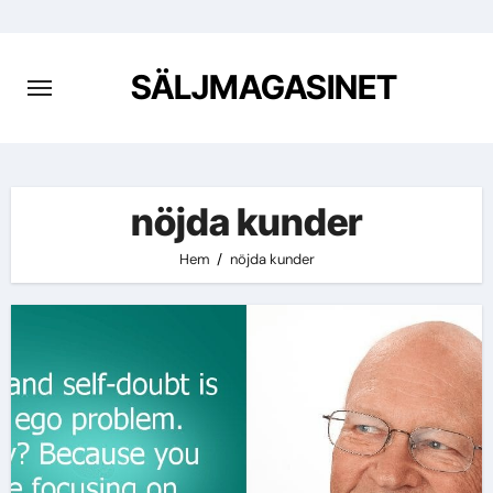
Hoppa
till
innehåll
SÄLJMAGASINET
nöjda kunder
Hem
nöjda kunder