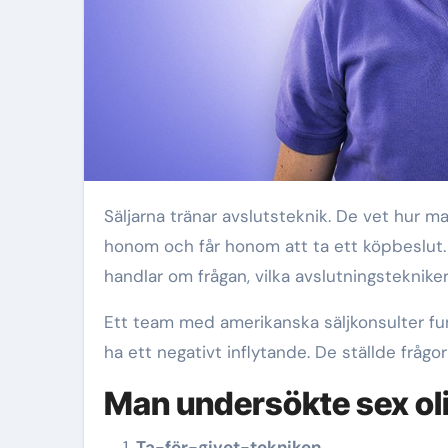
Säljarna tränar avslutsteknik. De vet hur man övertygar kunden, i värsta fall också övertalar
honom och får honom att ta ett köpbeslut. 
handlar om frågan, vilka avslutningsteknike
Ett team med amerikanska säljkonsulter f
ha ett negativt inflytande. De ställde frågor
Man undersökte sex oli
Ta-för-givet-tekniken