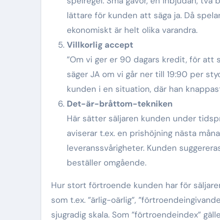
spelregel. Små gåvor, en inbjudan, två bi
lättare för kunden att säga ja. Då spela
ekonomiskt är helt olika varandra.
Villkorlig accept
”Om vi ger er 90 dagars kredit, för att
säger JA om vi går ner till 19:90 per st
kunden i en situation, där han knappast
Det-är-bråttom-tekniken
Här sätter säljaren kunden under tidspr
aviserar t.ex. en prishöjning nästa mån
leveranssvårigheter. Kunden suggereras
beställer omgående.
Hur stort förtroende kunden har för säljar
som t.ex. ”ärlig-oärlig”, ”förtroendeingiva
sjugradig skala. Som ”förtroendeindex” gäll