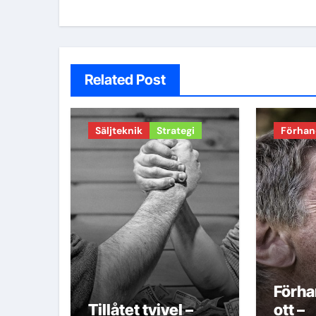
Related Post
Säljteknik
Strategi
Förhan
Förha
Tillåtet tvivel –
ott –