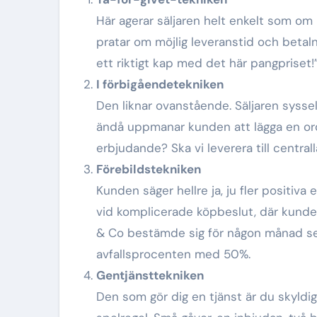
Här agerar säljaren helt enkelt som om k
pratar om möjlig leveranstid och betaln
ett riktigt kap med det här pangpriset!
I förbigåendetekniken
Den liknar ovanstående. Säljaren sysse
ändå uppmanar kunden att lägga en orde
erbjudande? Ska vi leverera till centralla
Förebildstekniken
Kunden säger hellre ja, ju fler positiv
vid komplicerade köpbeslut, där kunden 
& Co bestämde sig för någon månad se
avfallsprocenten med 50%.
Gentjänsttekniken
Den som gör dig en tjänst är du skyldig