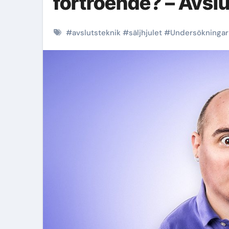
förtroende? – Avslu
#
avslutsteknik
#
säljhjulet
#
Undersökningar