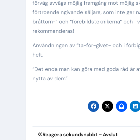
förväg avväga möjlig framgång mot möjlig sk
förtroendeingivande säljare, som inte ger n
bråttom-” och ”förebildsteknikerna” och i v
rekommenderas!
Användningen av ”ta-för-givet- och i förbi
helt.
”Det enda man kan göra med goda råd är at
nytta av dem”.
Inläggsnavigering
Reagera sekundsnabbt – Avslut