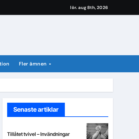
lör. aug 8th, 2026
tion
Fler ämnen
Senaste artiklar
Tillåtet tvivel – Invändningar