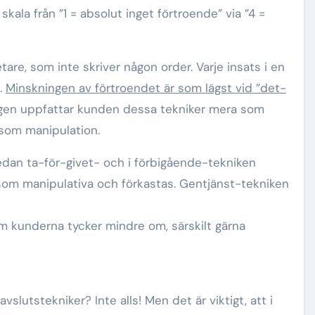
ala från ”1 = absolut inget förtroende” via ”4 =
are, som inte skriver någon order. Varje insats i en
.
Minskningen av förtroendet är som lägst vid ”det-
ligen uppfattar kunden dessa tekniker mera som
e som manipulation.
medan ta-för-givet- och i förbigående-tekniken
om manipulativa och förkastas. Gentjänst-tekniken
om kunderna tycker mindre om, särskilt gärna
avslutstekniker? Inte alls! Men det är viktigt, att i