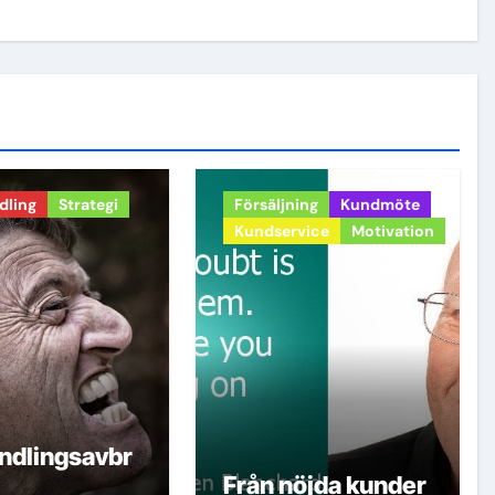
dling
Strategi
Försäljning
Kundmöte
Kundservice
Motivation
ndlingsavbr
Från nöjda kunder