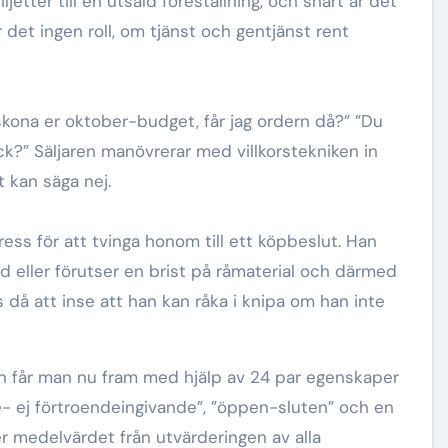
ljetter till en utsåld föreställning, och snart är det
r det ingen roll, om tjänst och gentjänst rent
 skona er oktober-budget, får jag ordern då?” ”Du
yck?” Säljaren manövrerar med villkorstekniken in
 kan säga nej.
ess för att tvinga honom till ett köpbeslut. Han
ad eller förutser en brist på råmaterial och därmed
 då att inse att han kan råka i knipa om han inte
en får man nu fram med hjälp av 24 par egenskaper
nde- ej förtroendeingivande”, ”öppen-sluten” och en
er medelvärdet från utvärderingen av alla