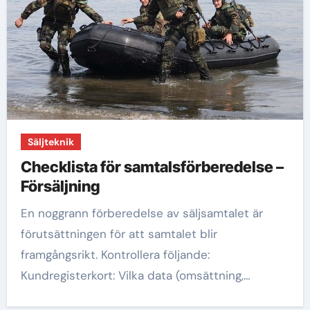
Säljteknik
Checklista för samtalsförberedelse –
Försäljning
En noggrann förberedelse av säljsamtalet är
förutsättningen för att samtalet blir
framgångsrikt. Kontrollera följande:
Kundregisterkort: Vilka data (omsättning,…