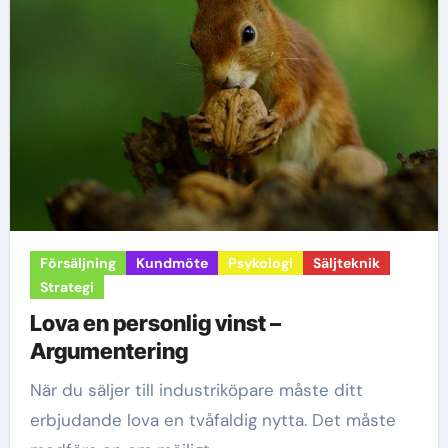
Försäljning
Kundmöte
Psykologi
Säljteknik
Strategi
Lova en personlig vinst –
Argumentering
När du säljer till industriköpare måste ditt
erbjudande lova en tvåfaldig nytta. Det måste