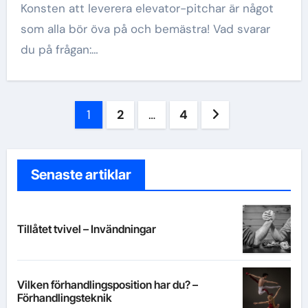
Konsten att leverera elevator-pitchar är något
som alla bör öva på och bemästra! Vad svarar
du på frågan:…
Inläggsnavigering
1
2
…
4
Senaste artiklar
Tillåtet tvivel – Invändningar
Vilken förhandlingsposition har du? –
Förhandlingsteknik