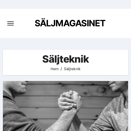
Hoppa
till
innehåll
SÄLJMAGASINET
Säljteknik
Hem
Säljteknik