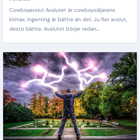
Cowboyavslut Avslutet är cowboysäljarens
klimax. Ingenting är bättre än det. Ju fler avslut,
desto bättre. Avslutet börjar redan…