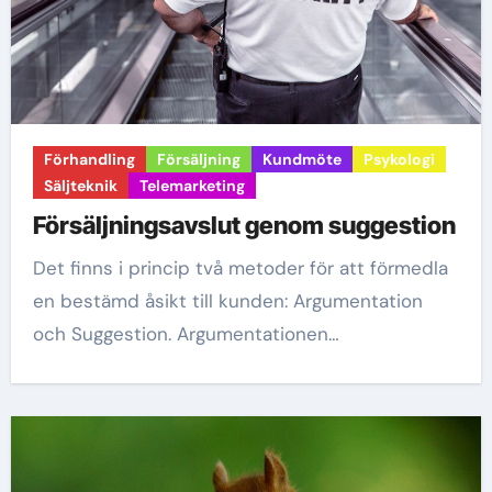
Förhandling
Försäljning
Kundmöte
Psykologi
Säljteknik
Telemarketing
Försäljningsavslut genom suggestion
Det finns i princip två metoder för att förmedla
en bestämd åsikt till kunden: Argumentation
och Suggestion. Argumentationen…