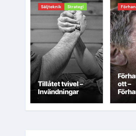
Säljteknik
Strategi
Förhan
Förha
Tillåtet tvivel –
ott –
Invändningar
Förha
k