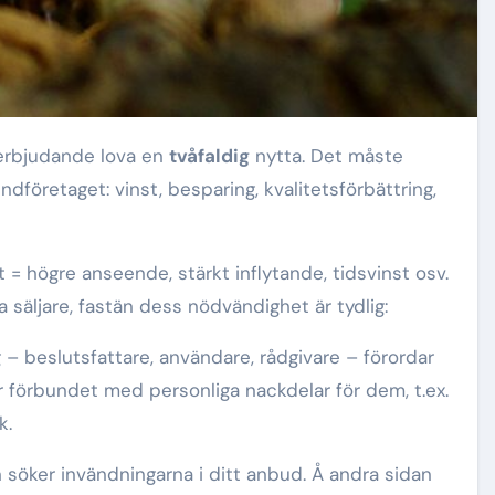
t erbjudande lova en
tvåfaldig
nytta. Det måste
dföretaget: vinst, besparing, kvalitetsförbättring,
 = högre anseende, stärkt inflytande, tidsvinst osv.
äljare, fastän dess nödvändighet är tydlig:
 – beslutsfattare, användare, rådgivare – förordar
r förbundet med personliga nackdelar för dem, t.ex.
k.
n söker invändningarna i ditt anbud. Å andra sidan