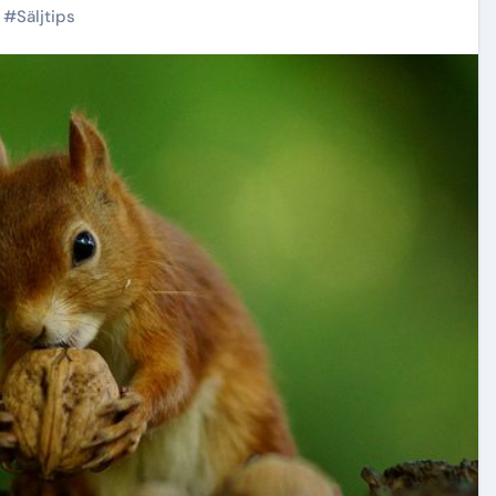
#
Säljtips