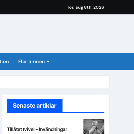
lör. aug 8th, 2026
tion
Fler ämnen
Senaste artiklar
Tillåtet tvivel – Invändningar