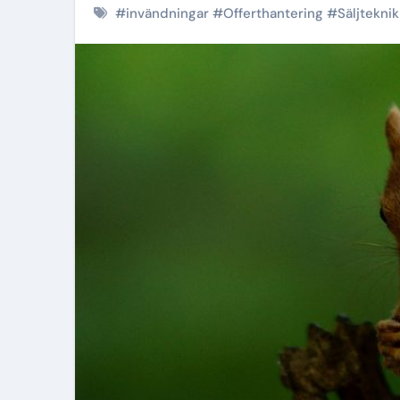
#
invändningar
#
Offerthantering
#
Säljteknik