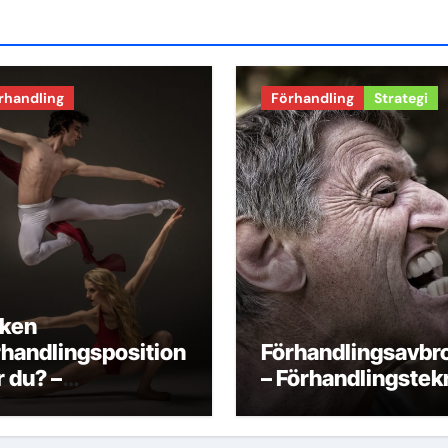
rhandling
Förhandling
Strategi
lken
rhandlingsposition
Förhandlingsavbro
r du? –
– Förhandlingstek
rhandlingsteknik