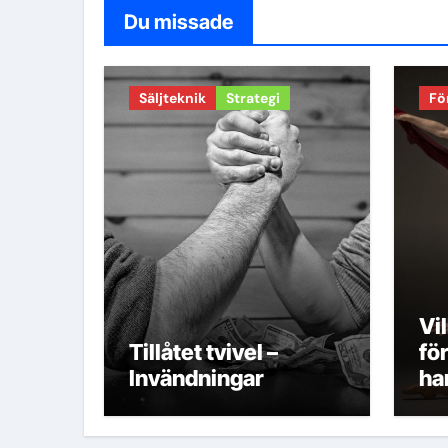
Du missade
Säljteknik
Strategi
Fö
Vi
Tillåtet tvivel –
fö
Invändningar
ha
Fö