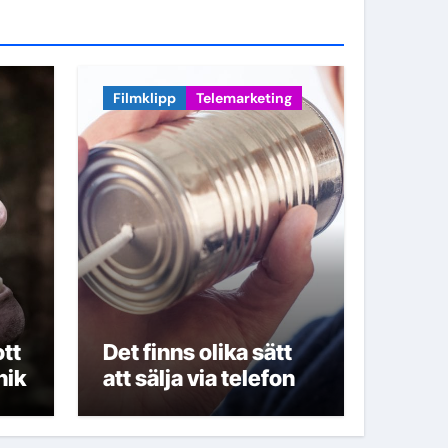
Filmklipp
Telemarketing
tt
Det finns olika sätt
nik
att sälja via telefon