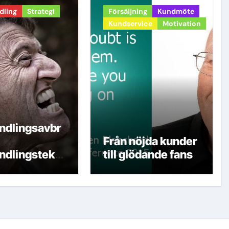
dling
Strategi
Försäljning
Kundmöte
Kundservice
Motivation
ndlingsavbr
Från nöjda kunder
ndlingstekni
till glödande fans