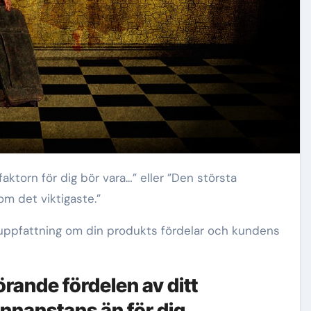
 om det viktigaste.”
n uppfattning om din produkts fördelar och kundens
rande fördelen av ditt
nnanstans än för dig.