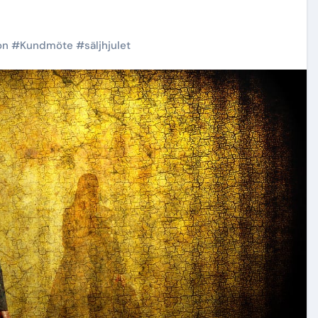
on
#
Kundmöte
#
säljhjulet