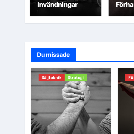
Invändningar
Förha
k
Du missade
Säljteknik
Strategi
Fö