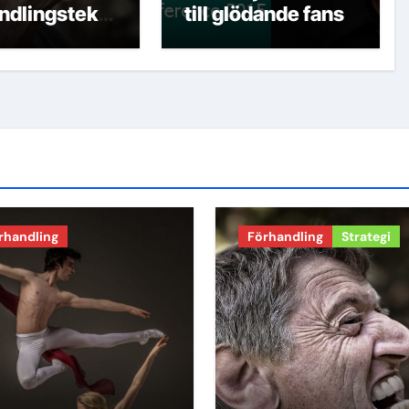
ndlingstekni
till glödande fans
rhandling
Förhandling
Strategi