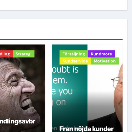
dling
Strategi
Försäljning
Kundmöte
Kundservice
Motivation
ndlingsavbr
Från nöjda kunder