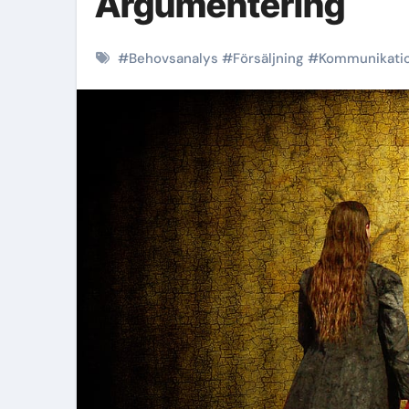
Argumentering
#
Behovsanalys
#
Försäljning
#
Kommunikati