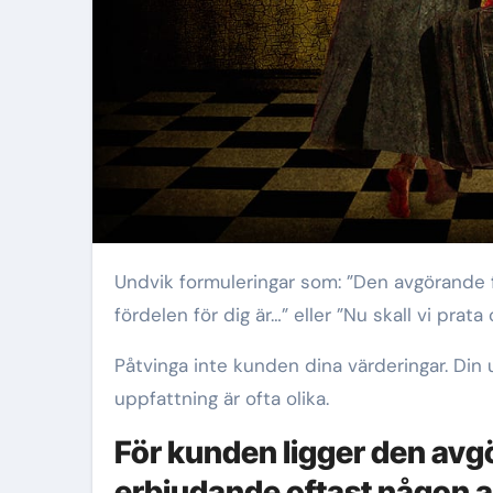
Undvik formuleringar som: ”Den avgörande faktorn för dig bör vara…” eller ”Den största
fördelen för dig är…” eller ”Nu skall vi prata
Påtvinga inte kunden dina värderingar. Di
uppfattning är ofta olika.
För kunden ligger den avgö
erbjudande oftast någon a