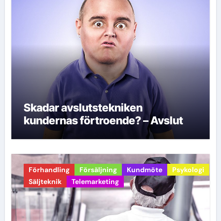
Skadar avslutstekniken
kundernas förtroende? – Avslut
Förhandling
Försäljning
Kundmöte
Psykologi
Säljteknik
Telemarketing