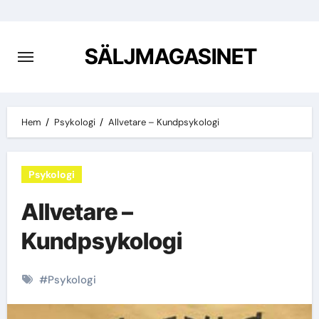
Hoppa
till
innehåll
SÄLJMAGASINET
Hem
Psykologi
Allvetare – Kundpsykologi
Psykologi
Allvetare –
Kundpsykologi
#
Psykologi