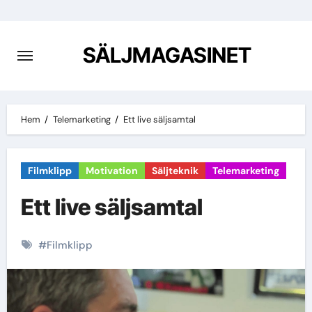
Hoppa
till
innehåll
SÄLJMAGASINET
Hem
Telemarketing
Ett live säljsamtal
Filmklipp
Motivation
Säljteknik
Telemarketing
Ett live säljsamtal
#
Filmklipp