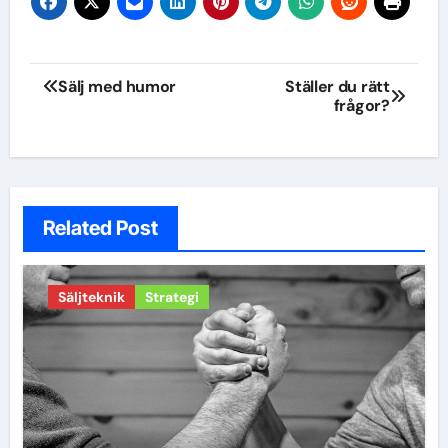
Inläggsnavigering
Sälj med humor
Ställer du rätt
frågor?
Related Post
Säljteknik
Strategi