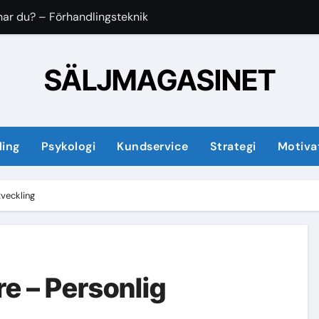
 har du? – Förhandlingsteknik
andlingsteknik
SÄLJMAGASINET
via telefon
nde fans
ling
Psykologi
Kundservice
Strategi
Motiva
sla – Vett och etikett
lingsteknik
tveckling
 Vett och etikett
ernas förtroende? – Avslut
r
re – Personlig