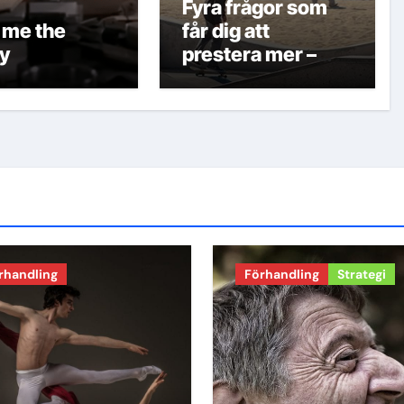
Fyra frågor som
 me the
får dig att
y
prestera mer –
Motivation
rhandling
Förhandling
Strategi