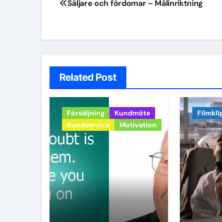
Säljare och fördomar – Målinriktning
Related Post
Försäljning
Kundmöte
Filmkli
Kundservice
Motivation