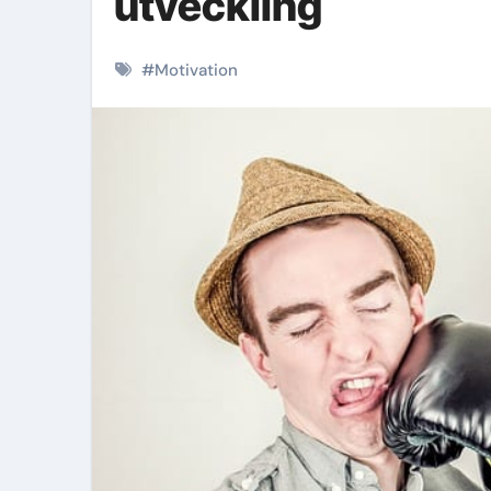
utveckling
#
Motivation