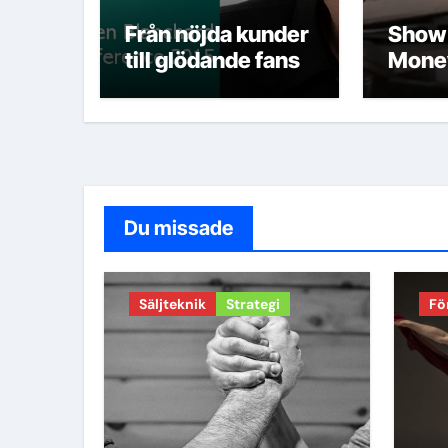
Från nöjda kunder
Show
till glödande fans
Mone
Du missade
Säljteknik
Strategi
Fö