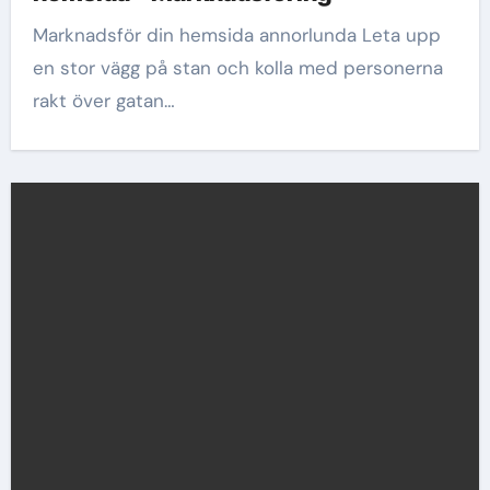
Marknadsför din hemsida annorlunda Leta upp
en stor vägg på stan och kolla med personerna
rakt över gatan…