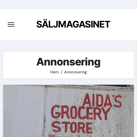
Hoppa
till
innehåll
SÄLJMAGASINET
Annonsering
Hem
Annonsering