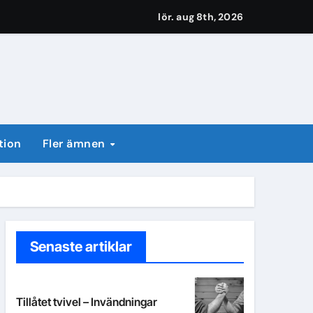
lör. aug 8th, 2026
tion
Fler ämnen
Senaste artiklar
Tillåtet tvivel – Invändningar