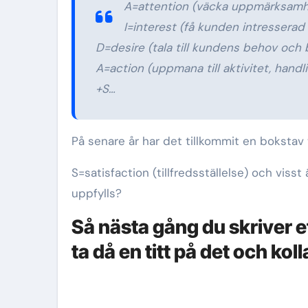
A=attention (väcka uppmärksamh
I=interest (få kunden intresserad
D=desire (tala till kundens behov och 
A=action (uppmana till aktivitet, handli
+S…
På senare år har det tillkommit en bokstav ti
S=satisfaction (tillfredsställelse) och visst
uppfylls?
Så nästa gång du skriver et
ta då en titt på det och ko