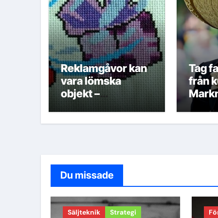
Reklamgåvor kan
Tag fa
vara lömska
från 
objekt –
Markn
Marknadsföring
Du missade
Säljteknik
Strategi
Fö