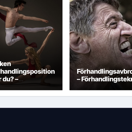
lken
rhandlingsposition
Förhandlingsavbro
r du? –
– Förhandlingstek
rhandlingsteknik