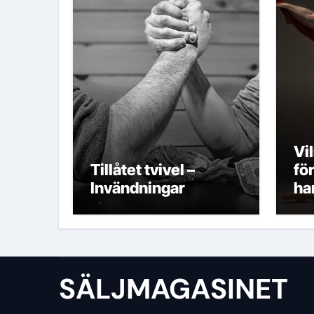
Vi
Tillåtet tvivel –
fö
Invändningar
ha
Fö
SÄLJMAGASINET