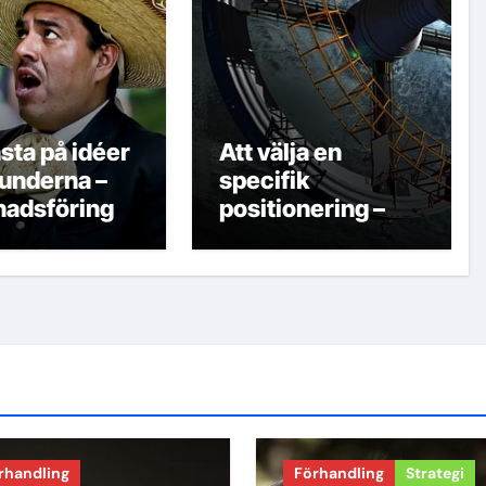
sta på idéer
Att välja en
kunderna –
specifik
adsföring
positionering –
Marknadsföring
rhandling
Förhandling
Strategi