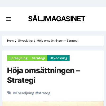
Hoppa
till
innehåll
SÄLJMAGASINET
Hem
Utveckling
Höja omsättningen – Strategi
Försäljning
Strategi
Utveckling
Höja omsättningen –
Strategi
#
Försäljning
#
strategi